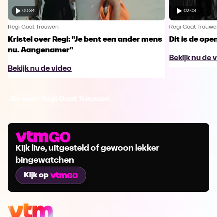
00:34
02:03
Regi Gaat Trouwen
Regi Gaat Trouwe
Kristel over Regi: "Je bent een ander mens
Dit is de ope
nu. Aangenamer"
Bekijk nu de 
Bekijk nu de video
Ga naar Regi Gaat Trouwen
Kijk live, uitgesteld of gewoon lekker
bingewatchen
Kijk op