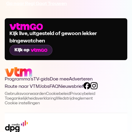
Ga naar Regi Gaat Trouwen
Kijk live, uitgesteld of gewoon lekker
bingewatchen
Kijk op
Programma's
TV-gids
Doe mee
Adverteren
Route naar VTM
Jobs
FAQ
Nieuwsbrief
Gebruiksvoorwaarden
Cookiebeleid
Privacybeleid
Toegankelijkheidsverklaring
Wedstrijdreglement
Cookie instellingen