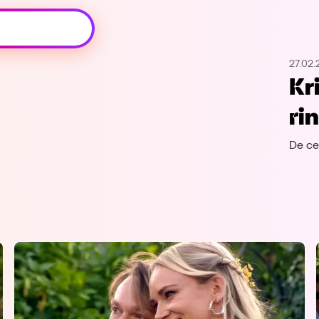
Oeps, browser niet ondersteund
27.02.
Voor je onze programma's gaat ontdekken,
Kr
best je browser updaten of hieronder één
van de ondersteunde browsers
ri
downloaden.
De ce
Google Chrome
Download
Firefox
Download
Safari
Download
Microsoft Edge
Download
Opera
Download