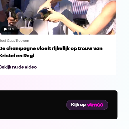
01:19
Regi Gaat Trouwen
Regi
De champagne vloeit rijkelijk op trouw van
Oud
Kristel en Regi
Bek
Bekijk nu de video
Kijk op