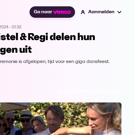
Ga naar
Aanmelden
2024
-
01:32
istel & Regi delen hun
ngen uit
remonie is afgelopen, tijd voor een giga dansfeest.
Ga naar Regi Gaat Trouwen