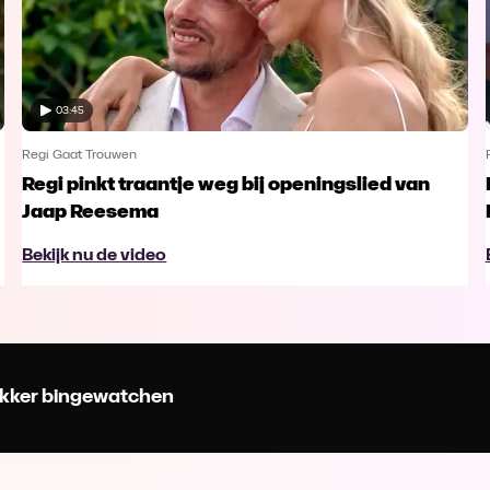
03:45
Regi Gaat Trouwen
Regi pinkt traantje weg bij openingslied van
Jaap Reesema
Bekijk nu de video
 lekker bingewatchen