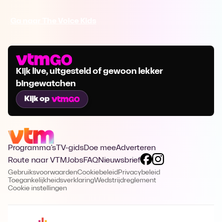
Ga naar The Voice Kids
Kijk live, uitgesteld of gewoon lekker
bingewatchen
Kijk op
Programma's
TV-gids
Doe mee
Adverteren
Route naar VTM
Jobs
FAQ
Nieuwsbrief
Gebruiksvoorwaarden
Cookiebeleid
Privacybeleid
Toegankelijkheidsverklaring
Wedstrijdreglement
Cookie instellingen