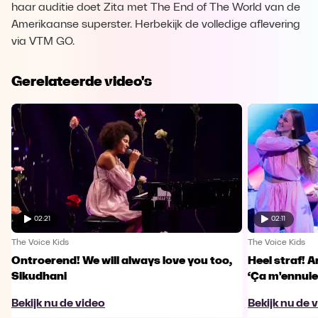
haar auditie doet Zita met The End of The World van de
Amerikaanse superster. Herbekijk de volledige aflevering
via VTM GO.
Gerelateerde video's
02:21
02:11
The Voice Kids
The Voice Kids
Ontroerend! We will always love you too,
Heel straf! A
Sikudhani
‘Ça m'ennuie
Bekijk nu de video
Bekijk nu de 