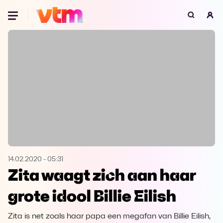
Oeps, browser niet ondersteund
Voor je onze programma's gaat ontdekken,
best je browser updaten of hieronder één
van de ondersteunde browsers
downloaden.
Google Chrome
Download
Firefox
Download
Safari
Download
14.02.2020
-
05:31
Zita waagt zich aan haar
Microsoft Edge
Download
grote idool Billie Eilish
Opera
Download
Zita is net zoals haar papa een megafan van Billie Eilish,