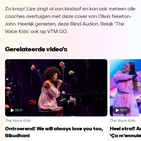
Zo knap! Lize zingt al van kindsaf en kan ook meteen alle
coaches overtuigen met deze cover van Olivia Newton-
John. Heerlijk genieten, deze Blind Audion. Bekijk ‘The
Voice Kids’ ook op VTM GO.
Gerelateerde video's
02:21
02:11
The Voice Kids
The Voice Kids
Ontroerend! We will always love you too,
Heel straf! A
Sikudhani
‘Ça m'ennuie