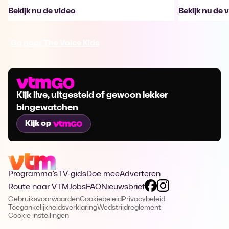
Bekijk nu de video
Bekijk nu de 
Ga naar The Voice Kids
Kijk live, uitgesteld of gewoon lekker
bingewatchen
Kijk op
Programma's
TV-gids
Doe mee
Adverteren
Route naar VTM
Jobs
FAQ
Nieuwsbrief
Gebruiksvoorwaarden
Cookiebeleid
Privacybeleid
Toegankelijkheidsverklaring
Wedstrijdreglement
Cookie instellingen