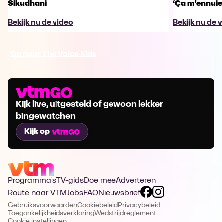
Sikudhani
‘Ça m'ennuie
Bekijk nu de video
Bekijk nu de 
Ga naar The Voice Kids
Kijk live, uitgesteld of gewoon lekker
bingewatchen
Kijk op
Programma's
TV-gids
Doe mee
Adverteren
Route naar VTM
Jobs
FAQ
Nieuwsbrief
Gebruiksvoorwaarden
Cookiebeleid
Privacybeleid
Toegankelijkheidsverklaring
Wedstrijdreglement
Cookie instellingen