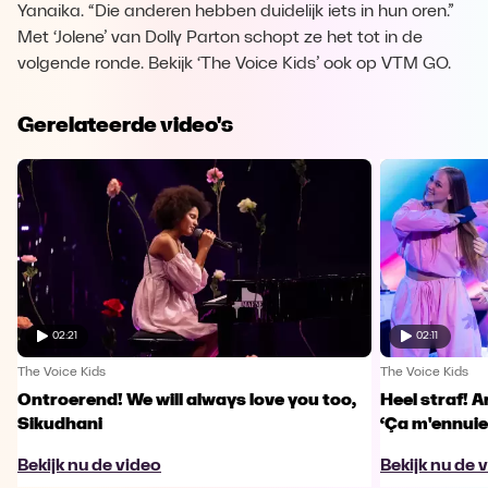
Yanaika. “Die anderen hebben duidelijk iets in hun oren.”
Met ‘Jolene’ van Dolly Parton schopt ze het tot in de
volgende ronde. Bekijk ‘The Voice Kids’ ook op VTM GO.
Gerelateerde video's
02:21
02:11
The Voice Kids
The Voice Kids
Ontroerend! We will always love you too,
Heel straf! A
Sikudhani
‘Ça m'ennuie
Bekijk nu de video
Bekijk nu de 