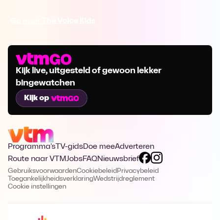
Ga naar The Voice Kids
Kijk live, uitgesteld of gewoon lekker
bingewatchen
Kijk op
Programma's
TV-gids
Doe mee
Adverteren
Route naar VTM
Jobs
FAQ
Nieuwsbrief
Gebruiksvoorwaarden
Cookiebeleid
Privacybeleid
Toegankelijkheidsverklaring
Wedstrijdreglement
Cookie instellingen