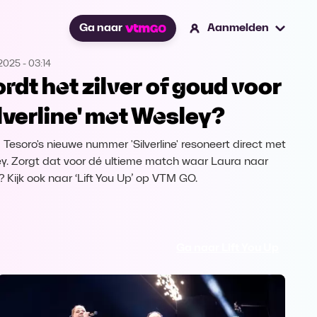
Ga naar
Aanmelden
.2025
-
03:14
rdt het zilver of goud voor
ilverline' met Wesley?
 Tesoro's nieuwe nummer 'Silverline' resoneert direct met
y. Zorgt dat voor dé ultieme match waar Laura naar
? Kijk ook naar ‘Lift You Up’ op VTM GO.
Ga naar Lift You Up