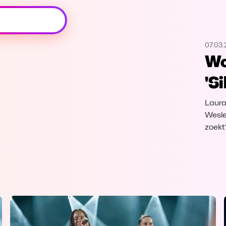
Oeps, browser niet ondersteund
07.03
Voor je onze programma's gaat ontdekken,
Wo
best je browser updaten of hieronder één
van de ondersteunde browsers
'S
downloaden.
Laura
Google Chrome
Download
Wesle
zoekt
Firefox
Download
Safari
Download
Microsoft Edge
Download
Opera
Download