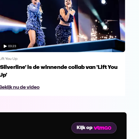
03:23
Lift You Up
Lift 
'Silverline' is de winnende collab van 'Lift You
Ann
Up'
van
Bekijk nu de video
Bek
Kijk op