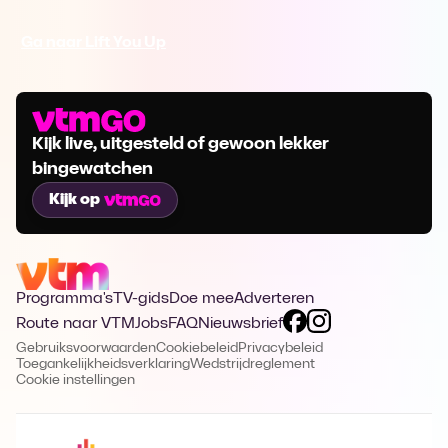
Ga naar Lift You Up
Kijk live, uitgesteld of gewoon lekker
bingewatchen
Kijk op
Programma's
TV-gids
Doe mee
Adverteren
Route naar VTM
Jobs
FAQ
Nieuwsbrief
Gebruiksvoorwaarden
Cookiebeleid
Privacybeleid
Toegankelijkheidsverklaring
Wedstrijdreglement
Cookie instellingen