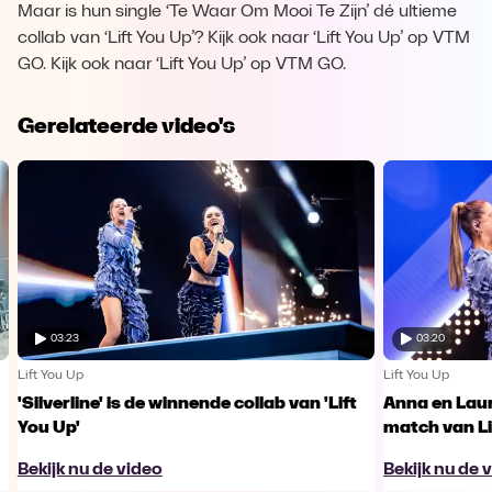
Maar is hun single ‘Te Waar Om Mooi Te Zijn’ dé ultieme
collab van ‘Lift You Up’? Kijk ook naar ‘Lift You Up’ op VTM
GO. Kijk ook naar ‘Lift You Up’ op VTM GO.
Gerelateerde video's
03:23
03:20
Lift You Up
Lift You Up
'Silverline' is de winnende collab van 'Lift
Anna en Laur
You Up'
match van Li
Bekijk nu de video
Bekijk nu de 