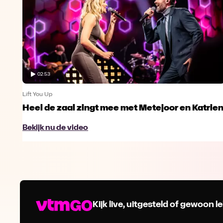
02:53
Lift You Up
ch
Heel de zaal zingt mee met Metejoor en Katrie
Bekijk nu de video
Kijk live, uitgesteld of gewoon