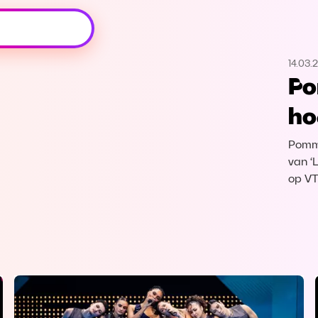
Oeps, browser niet ondersteund
14.03.
Voor je onze programma's gaat ontdekken,
Po
best je browser updaten of hieronder één
van de ondersteunde browsers
ho
downloaden.
Pomme
Google Chrome
Download
van ‘L
op V
Firefox
Download
Safari
Download
Microsoft Edge
Download
Opera
Download