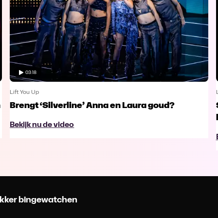
03:18
Lift You Up
n
Brengt ‘Silverline’ Anna en Laura goud?
Bekijk nu de video
 lekker bingewatchen