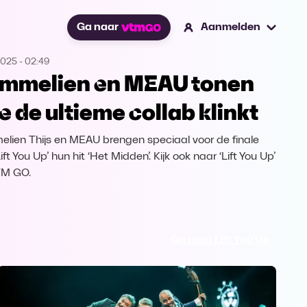
Ga naar
Aanmelden
2025
-
02:49
mmelien en MEAU tonen
e de ultieme collab klinkt
lien Thijs en MEAU brengen speciaal voor de finale
ift You Up’ hun hit ‘Het Midden’. Kijk ook naar ‘Lift You Up’
TM GO.
Ga naar Lift You Up