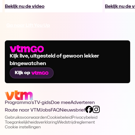
Bekijk nu de video
Bekijk nu de 
Ga naar Lift You Up
Kijk live, uitgesteld of gewoon lekker
bingewatchen
Kijk op
Programma's
TV-gids
Doe mee
Adverteren
Route naar VTM
Jobs
FAQ
Nieuwsbrief
Gebruiksvoorwaarden
Cookiebeleid
Privacybeleid
Toegankelijkheidsverklaring
Wedstrijdreglement
Cookie instellingen