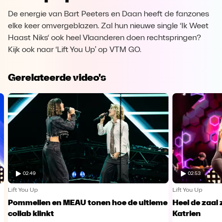
De energie van Bart Peeters en Daan heeft de fanzones
elke keer omvergeblazen. Zal hun nieuwe single ‘Ik Weet
Haast Niks‘ ook heel Vlaanderen doen rechtspringen?
Kijk ook naar ‘Lift You Up’ op VTM GO.
Gerelateerde video's
02:49
02:53
Lift You Up
Lift You Up
Pommelien en MEAU tonen hoe de ultieme
Heel de zaal
collab klinkt
Katrien