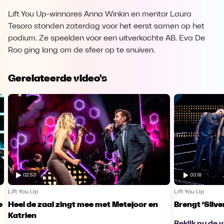
Lift You Up-winnares Anna Winkin en mentor Laura
Tesoro stonden zaterdag voor het eerst samen op het
podium. Ze speelden voor een uitverkochte AB. Eva De
Roo ging lang om de sfeer op te snuiven.
Gerelateerde video's
02:53
03:18
Lift You Up
Lift You Up
e
Heel de zaal zingt mee met Metejoor en
Brengt ‘Silv
Katrien
Bekijk nu de 