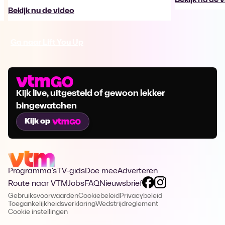
Bekijk nu de video
Ga naar Lift You Up
Kijk live, uitgesteld of gewoon lekker
bingewatchen
Kijk op
Programma's
TV-gids
Doe mee
Adverteren
Route naar VTM
Jobs
FAQ
Nieuwsbrief
Gebruiksvoorwaarden
Cookiebeleid
Privacybeleid
Toegankelijkheidsverklaring
Wedstrijdreglement
Cookie instellingen