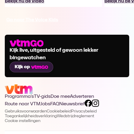
Bekijk nu de video
Bekijk nu de 
Ga naar The Voice Kids
Kijk live, uitgesteld of gewoon lekker
bingewatchen
Kijk op
Programma's
TV-gids
Doe mee
Adverteren
Route naar VTM
Jobs
FAQ
Nieuwsbrief
Gebruiksvoorwaarden
Cookiebeleid
Privacybeleid
Toegankelijkheidsverklaring
Wedstrijdreglement
Cookie instellingen