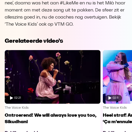
nee’, daarna was het aan #LikeMe en nu is het Milà haar
moment om met deze song uit te pakken. De sfeer zit er
alleszins goed in, nu de coaches nog overtuigen. Bekijk
‘The Voice Kids’ ook op VTM GO.
Gerelateerde video's
02:21
02:11
The Voice Kids
The Voice Kids
Ontroerend! We will always love you too,
Heel straf! A
Sikudhani
‘Ça m'ennuie