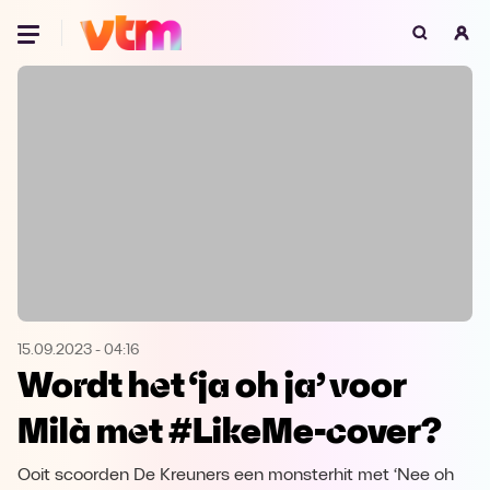
Oeps, browser niet ondersteund
Voor je onze programma's gaat ontdekken,
best je browser updaten of hieronder één
van de ondersteunde browsers
downloaden.
Google Chrome
Download
Firefox
Download
Safari
Download
15.09.2023
-
04:16
Wordt het ‘ja oh ja’ voor
Microsoft Edge
Download
Milà met #LikeMe-cover?
Opera
Download
Ooit scoorden De Kreuners een monsterhit met ‘Nee oh