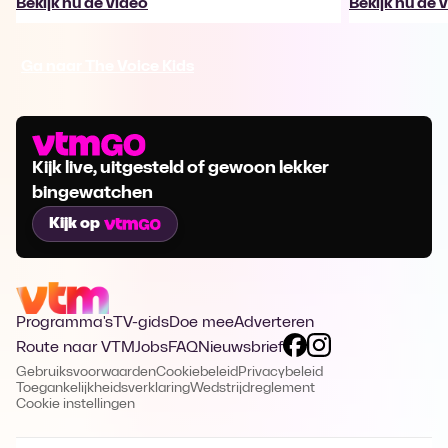
Bekijk nu de video
Bekijk nu de 
Ga naar The Voice Kids
Kijk live, uitgesteld of gewoon lekker
bingewatchen
Kijk op
Programma's
TV-gids
Doe mee
Adverteren
Route naar VTM
Jobs
FAQ
Nieuwsbrief
Gebruiksvoorwaarden
Cookiebeleid
Privacybeleid
Toegankelijkheidsverklaring
Wedstrijdreglement
Cookie instellingen