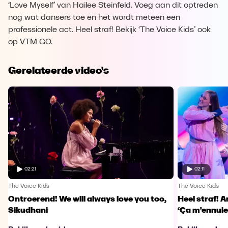
‘Love Myself’ van Hailee Steinfeld. Voeg aan dit optreden
nog wat dansers toe en het wordt meteen een
professionele act. Heel straf! Bekijk ‘The Voice Kids’ ook
op VTM GO.
Gerelateerde video's
02:21
02:11
The Voice Kids
The Voice Kids
Ontroerend! We will always love you too,
Heel straf! A
Sikudhani
‘Ça m'ennuie