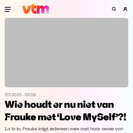
Oeps, browser niet ondersteund
Voor je onze programma's gaat ontdekken,
best je browser updaten of hieronder één
van de ondersteunde browsers
downloaden.
Google Chrome
Download
Firefox
Download
Safari
Download
17.11.2023
-
02:08
Wie houdt er nu niet van
Microsoft Edge
Download
Frauke met ‘Love MySelf’?!
Opera
Download
La la la. Frauke krijgt iedereen mee met haar versie van