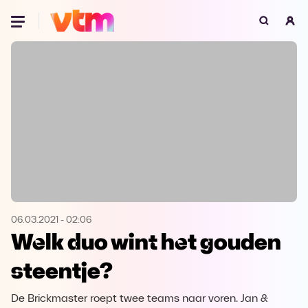
Oeps, browser niet ondersteund
Voor je onze programma's gaat ontdekken,
best je browser updaten of hieronder één
van de ondersteunde browsers
downloaden.
Google Chrome
Download
Firefox
Download
Safari
Download
06.03.2021
-
02:06
Welk duo wint het gouden
Microsoft Edge
Download
steentje?
Opera
Download
De Brickmaster roept twee teams naar voren. Jan &