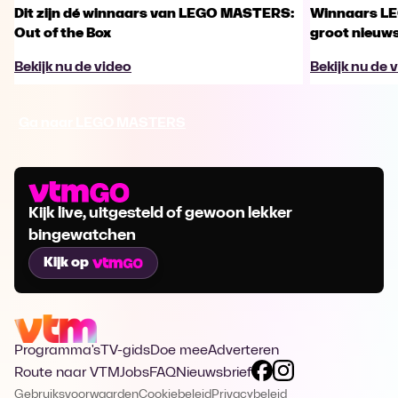
Dit zijn dé winnaars van LEGO MASTERS:
Winnaars L
Out of the Box
groot nieuw
Bekijk nu de video
Bekijk nu de 
Ga naar LEGO MASTERS
Kijk live, uitgesteld of gewoon lekker
bingewatchen
Kijk op
Programma's
TV-gids
Doe mee
Adverteren
Route naar VTM
Jobs
FAQ
Nieuwsbrief
Gebruiksvoorwaarden
Cookiebeleid
Privacybeleid