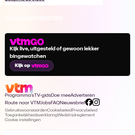
Ga naar LEGO MASTERS
Kijk live, uitgesteld of gewoon lekker
bingewatchen
Kijk op
Programma's
TV-gids
Doe mee
Adverteren
Route naar VTM
Jobs
FAQ
Nieuwsbrief
Gebruiksvoorwaarden
Cookiebeleid
Privacybeleid
Toegankelijkheidsverklaring
Wedstrijdreglement
Cookie instellingen