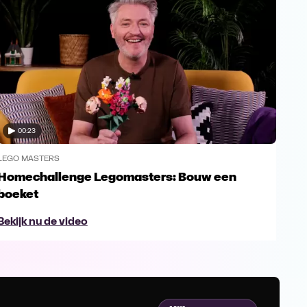
00:23
LEGO MASTERS
LEG
Homechallenge Legomasters: Bouw een
Bou
boeket
na 
Bekijk nu de video
Bek