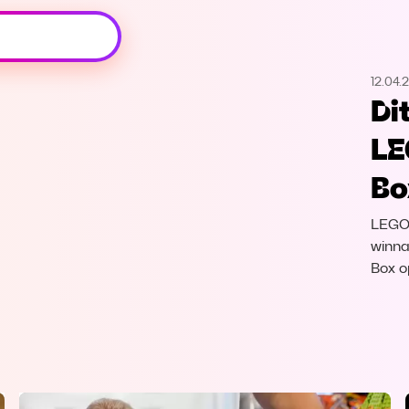
Oeps, browser niet ondersteund
12.04.
Voor je onze programma's gaat ontdekken,
Di
best je browser updaten of hieronder één
van de ondersteunde browsers
LE
downloaden.
Bo
Google Chrome
Download
LEGO 
Firefox
Download
winna
Box 
Safari
Download
Microsoft Edge
Download
Opera
Download