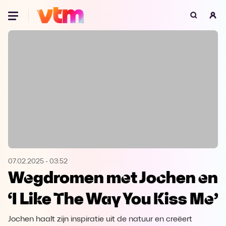
Oeps, browser niet ondersteund
Voor je onze programma's gaat ontdekken,
best je browser updaten of hieronder één
van de ondersteunde browsers
downloaden.
Google Chrome
Download
Firefox
Download
Safari
Download
07.02.2025
-
03:52
Wegdromen met Jochen en
Microsoft Edge
Download
‘I Like The Way You Kiss Me’
Opera
Download
Jochen haalt zijn inspiratie uit de natuur en creëert