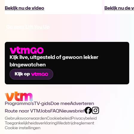
Bekijk nu de video
Bekijk nu de 
Ga naar Lift You Up
Kijk live, uitgesteld of gewoon lekker
bingewatchen
Kijk op
Programma's
TV-gids
Doe mee
Adverteren
Route naar VTM
Jobs
FAQ
Nieuwsbrief
Gebruiksvoorwaarden
Cookiebeleid
Privacybeleid
Toegankelijkheidsverklaring
Wedstrijdreglement
Cookie instellingen