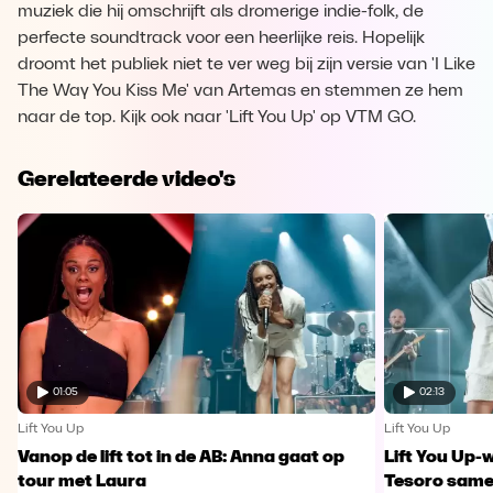
muziek die hij omschrijft als dromerige indie-folk, de
perfecte soundtrack voor een heerlijke reis. Hopelijk
droomt het publiek niet te ver weg bij zijn versie van 'I Like
The Way You Kiss Me' van Artemas en stemmen ze hem
naar de top. Kijk ook naar 'Lift You Up' op VTM GO.
Gerelateerde video's
01:05
02:13
Lift You Up
Lift You Up
Vanop de lift tot in de AB: Anna gaat op
Lift You Up-
tour met Laura
Tesoro samen