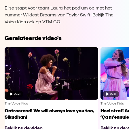
Elise stapt voor team Laura het podium op met het
nummer Wildest Dreams van Taylor Swift. Bekijk The
Voice Kids ook op VTM GO.
Gerelateerde video's
02:21
02:11
The Voice Kids
The Voice Kids
Ontroerend! We will always love you too,
Heel straf! A
Sikudhani
‘Ça m'ennuie
Bekijk nu de video
Bekijk nu de 