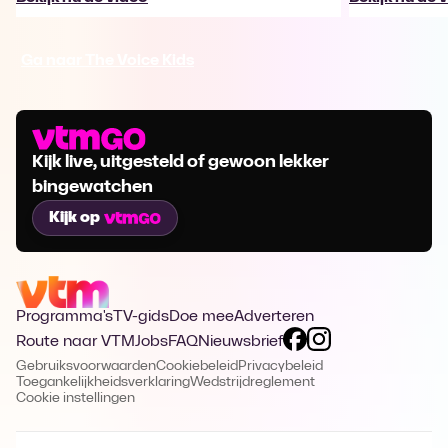
Ga naar The Voice Kids
Kijk live, uitgesteld of gewoon lekker
bingewatchen
Kijk op
Programma's
TV-gids
Doe mee
Adverteren
Route naar VTM
Jobs
FAQ
Nieuwsbrief
Gebruiksvoorwaarden
Cookiebeleid
Privacybeleid
Toegankelijkheidsverklaring
Wedstrijdreglement
Cookie instellingen