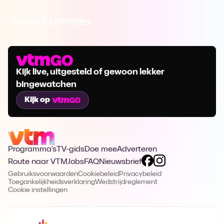
Ga naar De Verraders
Kijk live, uitgesteld of gewoon lekker
bingewatchen
Kijk op
Programma's
TV-gids
Doe mee
Adverteren
Route naar VTM
Jobs
FAQ
Nieuwsbrief
Gebruiksvoorwaarden
Cookiebeleid
Privacybeleid
Toegankelijkheidsverklaring
Wedstrijdreglement
Cookie instellingen