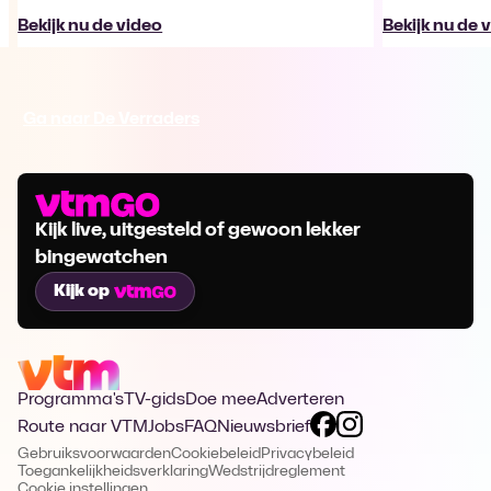
Bekijk nu de video
Bekijk nu de 
Ga naar De Verraders
Kijk live, uitgesteld of gewoon lekker
bingewatchen
Kijk op
Programma's
TV-gids
Doe mee
Adverteren
Route naar VTM
Jobs
FAQ
Nieuwsbrief
Gebruiksvoorwaarden
Cookiebeleid
Privacybeleid
Toegankelijkheidsverklaring
Wedstrijdreglement
Cookie instellingen