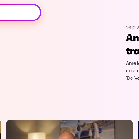
Oeps, browser niet ondersteund
26.10.
Voor je onze programma's gaat ontdekken,
Am
best je browser updaten of hieronder één
van de ondersteunde browsers
tr
downloaden.
Ameli
Google Chrome
Download
missi
'De V
Firefox
Download
Safari
Download
Microsoft Edge
Download
Opera
Download