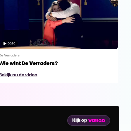
00:30
De Verraders
De V
Wie wint De Verraders?
Yan
Bekijk nu de video
Bek
Kijk op