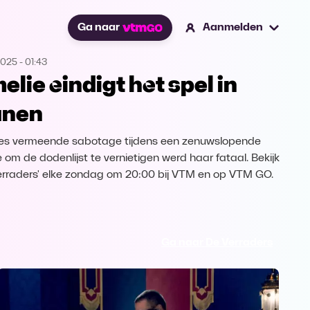
Ga naar
Aanmelden
2025
-
01:43
elie eindigt het spel in
anen
es vermeende sabotage tijdens een zenuwslopende
e om de dodenlijst te vernietigen werd haar fataal. Bekijk
erraders' elke zondag om 20:00 bij VTM en op VTM GO.
Ga naar De Verraders