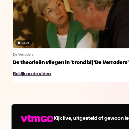
02:06
De Verraders
De theorieën vliegen in 't rond bij 'De Verraders'
Bekijk nu de video
Kijk live, uitgesteld of gewoon