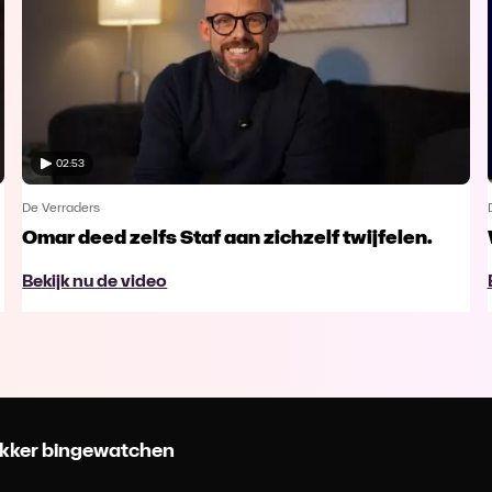
02:53
De Verraders
Omar deed zelfs Staf aan zichzelf twijfelen.
Bekijk nu de video
 lekker bingewatchen