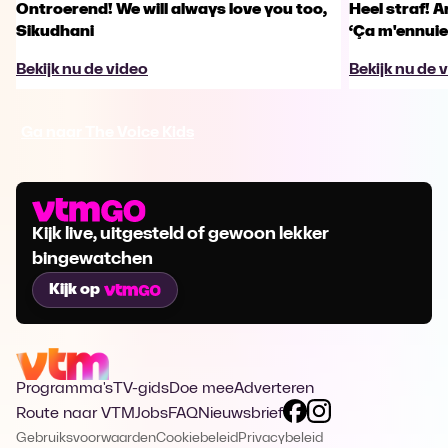
Ontroerend! We will always love you too,
Heel straf! A
Sikudhani
‘Ça m'ennuie
Bekijk nu de video
Bekijk nu de 
Ga naar The Voice Kids
Kijk live, uitgesteld of gewoon lekker
bingewatchen
Kijk op
Programma's
TV-gids
Doe mee
Adverteren
Route naar VTM
Jobs
FAQ
Nieuwsbrief
Gebruiksvoorwaarden
Cookiebeleid
Privacybeleid