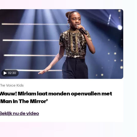
02:30
The Voice Kids
The V
Wauw! Miriam laat monden openvallen met
Yes
‘Man In The Mirror’
fin
Bekijk nu de video
Bek