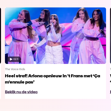
02:11
The Voice Kids
Heel straf! Ariona opnieuw in 't Frans met ‘Ça
m'ennuie pas’
Bekijk nu de video