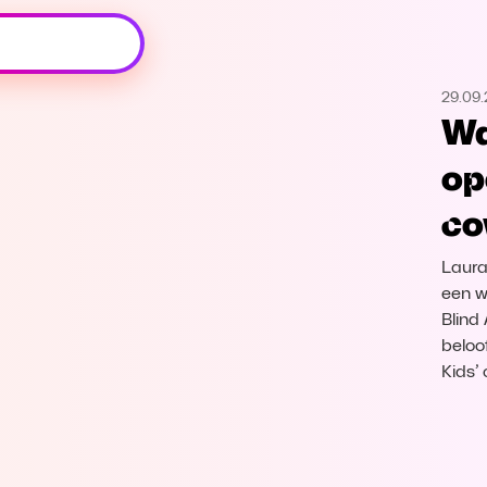
Oeps, browser niet ondersteund
29.09
Voor je onze programma's gaat ontdekken,
Wa
best je browser updaten of hieronder één
van de ondersteunde browsers
op
downloaden.
co
Google Chrome
Download
Laura
Firefox
Download
een w
Blind
beloof
Safari
Download
Kids’
Microsoft Edge
Download
Opera
Download