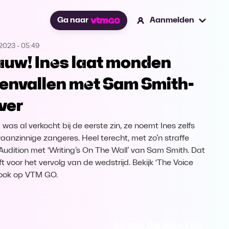
Ga naar
Aanmelden
.2023
-
05:49
uw! Ines laat monden
envallen met Sam Smith-
ver
 was al verkocht bij de eerste zin, ze noemt Ines zelfs
aanzinnige zangeres. Heel terecht, met zo’n straffe
 Audition met ‘Writing’s On The Wall’ van Sam Smith. Dat
t voor het vervolg van de wedstrijd. Bekijk ‘The Voice
 ook op VTM GO.
Ga naar The Voice Kids