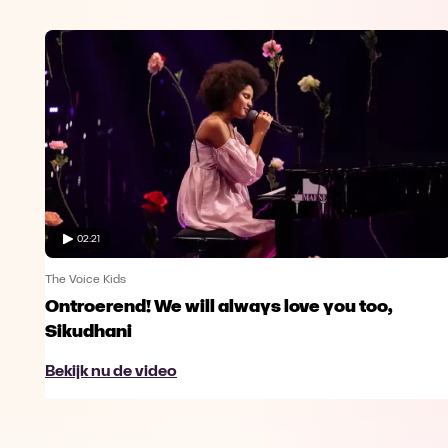
02:21
The Voice Kids
Ontroerend! We will always love you too,
Sikudhani
Bekijk nu de video