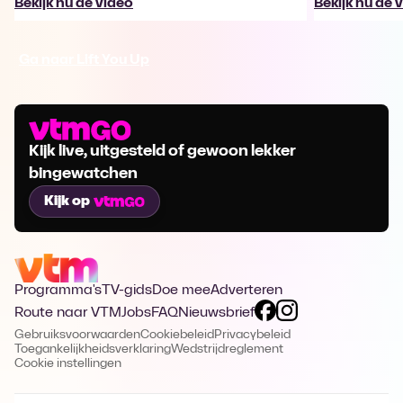
Bekijk nu de video
Bekijk nu de 
Ga naar Lift You Up
Kijk live, uitgesteld of gewoon lekker
bingewatchen
Kijk op
Programma's
TV-gids
Doe mee
Adverteren
Route naar VTM
Jobs
FAQ
Nieuwsbrief
Gebruiksvoorwaarden
Cookiebeleid
Privacybeleid
Toegankelijkheidsverklaring
Wedstrijdreglement
Cookie instellingen