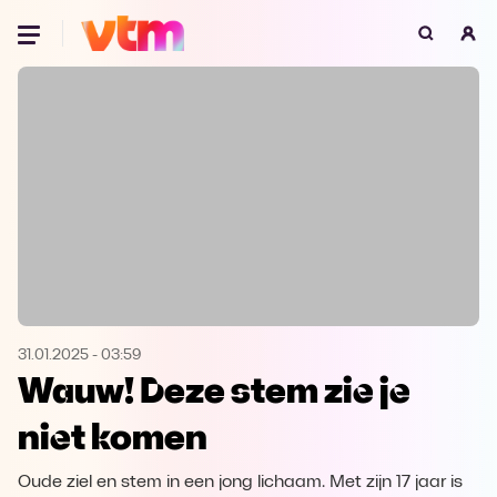
Oeps, browser niet ondersteund
Voor je onze programma's gaat ontdekken,
best je browser updaten of hieronder één
van de ondersteunde browsers
downloaden.
Google Chrome
Download
Firefox
Download
Safari
Download
31.01.2025
-
03:59
Wauw! Deze stem zie je
Microsoft Edge
Download
niet komen
Opera
Download
Oude ziel en stem in een jong lichaam. Met zijn 17 jaar is