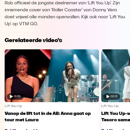
Rob officieel de jongste deelnemer van ‘Lift You Up’. Zijn
innemende cover van ‘Roller Coaster’ van Danny Vera
doet vrijwel alle monden openvallen. Kijk ook naar 'Lift You
Up' op VTM GO.
Gerelateerde video's
01:05
02:13
Lift You Up
Lift You Up
Vanop de lift tot in de AB: Anna gaat op
Lift You Up-
tour met Laura
Tesoro samen