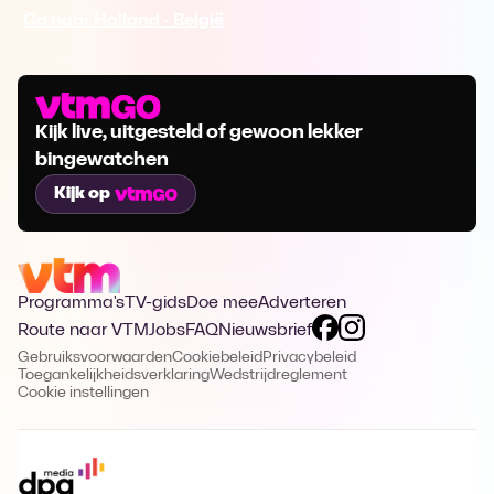
Ga naar Holland - België
Kijk live, uitgesteld of gewoon lekker
bingewatchen
Kijk op
Programma's
TV-gids
Doe mee
Adverteren
Route naar VTM
Jobs
FAQ
Nieuwsbrief
Gebruiksvoorwaarden
Cookiebeleid
Privacybeleid
Toegankelijkheidsverklaring
Wedstrijdreglement
Cookie instellingen