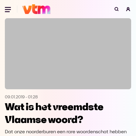
Oeps, browser niet ondersteund
Voor je onze programma's gaat ontdekken,
best je browser updaten of hieronder één
van de ondersteunde browsers
downloaden.
Google Chrome
Download
Firefox
Download
Safari
Download
09.01.2019
-
01:28
Wat is het vreemdste
Microsoft Edge
Download
Vlaamse woord?
Opera
Download
Dat onze noorderburen een rare woordenschat hebben