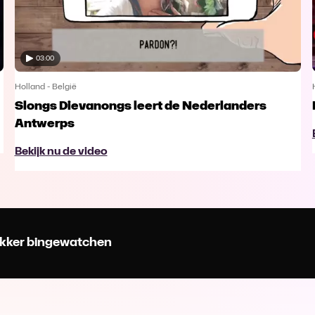
03:00
Holland - België
Slongs Dievanongs leert de Nederlanders
Antwerps
Bekijk nu de video
 lekker bingewatchen