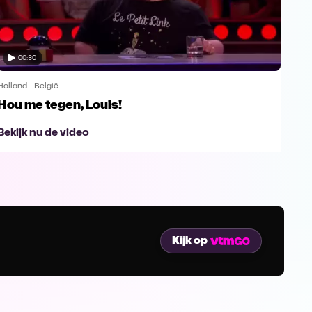
00:30
Holland - België
Holla
Hou me tegen, Louis!
Wat
Bekijk nu de video
Bek
Kijk op