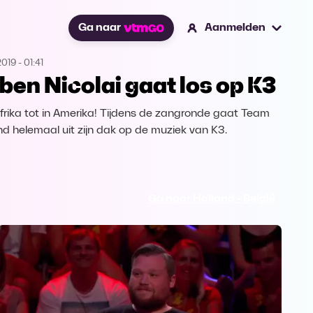
Ga naar
Aanmelden
2019
-
01:41
ben Nicolai gaat los op K3
frika tot in Amerika! Tijdens de zangronde gaat Team
nd helemaal uit zijn dak op de muziek van K3.
Ga naar Holland - België