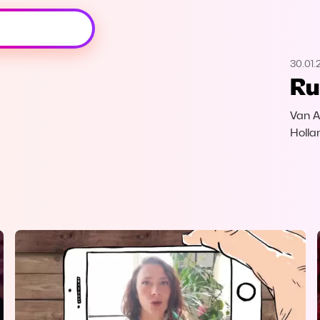
Oeps, browser niet ondersteund
30.01.
Voor je onze programma's gaat ontdekken,
Ru
best je browser updaten of hieronder één
van de ondersteunde browsers
downloaden.
Van A
Holla
Google Chrome
Download
Firefox
Download
Safari
Download
Microsoft Edge
Download
Opera
Download