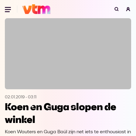
Oeps, browser niet ondersteund
Voor je onze programma's gaat ontdekken,
best je browser updaten of hieronder één
van de ondersteunde browsers
downloaden.
Google Chrome
Download
Firefox
Download
Safari
Download
02.01.2019
-
03:11
Koen en Guga slopen de
Microsoft Edge
Download
winkel
Opera
Download
Koen Wauters en Guga Baúl zijn net iets te enthousiast in