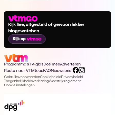
Kijk live, uitgesteld of gewoon lekker
bingewatchen
Kijk op
Programma's
TV-gids
Doe mee
Adverteren
Route naar VTM
Jobs
FAQ
Nieuwsbrief
Gebruiksvoorwaarden
Cookiebeleid
Privacybeleid
Toegankelijkheidsverklaring
Wedstrijdreglement
Cookie instellingen