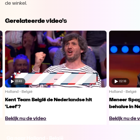
de winkel.
Gerelateerde video's
01:48
02:18
Holland - België
Holland - België
Kent Team België de Nederlandse hit
Meneer Spag
'Leef'?
behalve in N
Bekijk nu de video
Bekijk nu de 
Ga naar Holland - België