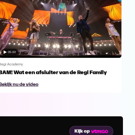
05:33
Regi Academy
Regi
BAM! Wat een afsluiter van de Regi Family
Wau
vol
Bekijk nu de video
Bek
Kijk op