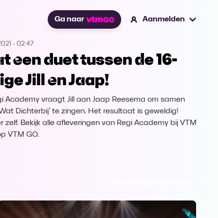
Ga naar
Aanmelden
2021
-
02:47
t een duet tussen de 16-
ige Jill en Jaap!
gi Academy vraagt Jill aan Jaap Reesema om samen
Wat Dichterbij’ te zingen. Het resultaat is geweldig!
er zelf. Bekijk alle afleveringen van Regi Academy bij VTM
op VTM GO.
Ga naar Regi Academy