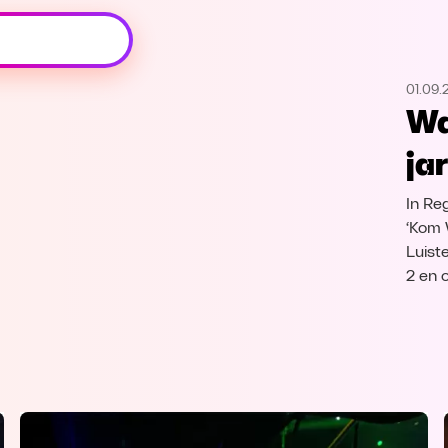
Oeps, browser niet ondersteund
01.09.
Voor je onze programma's gaat ontdekken,
Wa
best je browser updaten of hieronder één
van de ondersteunde browsers
jar
downloaden.
In Re
Google Chrome
Download
‘Kom 
Luist
Firefox
Download
2 en 
Safari
Download
Microsoft Edge
Download
Opera
Download