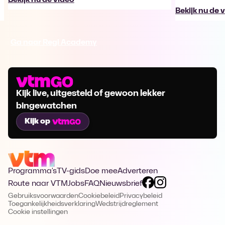
Bekijk nu de 
Ga naar Regi Academy
Kijk live, uitgesteld of gewoon lekker
bingewatchen
Kijk op
Programma's
TV-gids
Doe mee
Adverteren
Route naar VTM
Jobs
FAQ
Nieuwsbrief
Gebruiksvoorwaarden
Cookiebeleid
Privacybeleid
Toegankelijkheidsverklaring
Wedstrijdreglement
Cookie instellingen