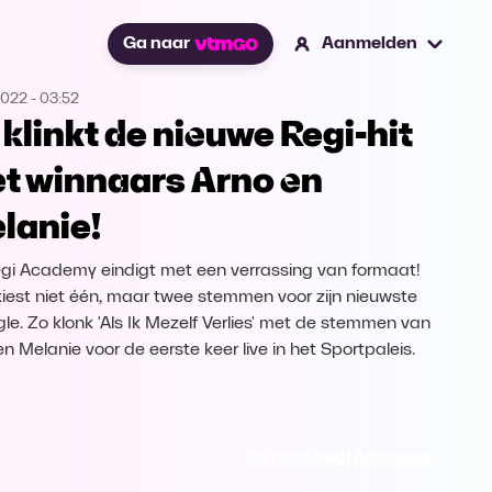
Ga naar
Aanmelden
2022
-
03:52
 klinkt de nieuwe Regi-hit
t winnaars Arno en
lanie!
gi Academy eindigt met een verrassing van formaat!
kiest niet één, maar twee stemmen voor zijn nieuwste
gle. Zo klonk 'Als Ik Mezelf Verlies' met de stemmen van
n Melanie voor de eerste keer live in het Sportpaleis.
Ga naar Regi Academy