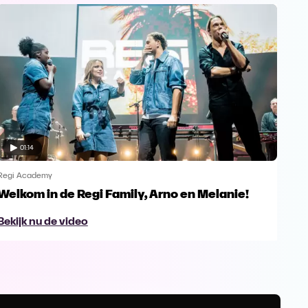
01:14
Regi Academy
Regi
Welkom in de Regi Family, Arno en Melanie!
Exc
Ac
Bekijk nu de video
Bek