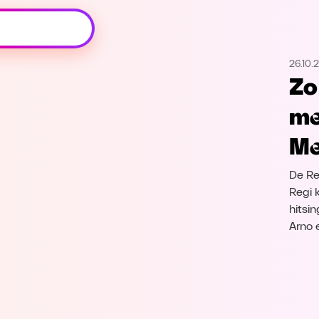
Oeps, browser niet ondersteund
26.10.
Voor je onze programma's gaat ontdekken,
Zo
best je browser updaten of hieronder één
van de ondersteunde browsers
me
downloaden.
Me
Google Chrome
Download
De Re
Firefox
Download
Regi 
hitsin
Arno e
Safari
Download
Microsoft Edge
Download
Opera
Download