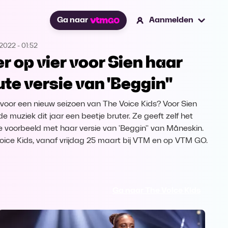
Ga naar
Aanmelden
.2022
-
01:52
er op vier voor Sien haar
ute versie van 'Beggin''
 voor een nieuw seizoen van The Voice Kids? Voor Sien
e muziek dit jaar een beetje bruter. Ze geeft zelf het
 voorbeeld met haar versie van 'Beggin'' van Måneskin.
oice Kids, vanaf vrijdag 25 maart bij VTM en op VTM GO.
Ga naar The Voice Kids