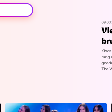
Oeps, browser niet ondersteund
09.03
Voor je onze programma's gaat ontdekken,
Vi
best je browser updaten of hieronder één
van de ondersteunde browsers
br
downloaden.
Klaar
Google Chrome
Download
mag d
goede
Firefox
Download
The V
Safari
Download
Microsoft Edge
Download
Opera
Download