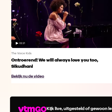
02:21
The Voice Kids
Ontroerend! We will always love you too,
Sikudhani
Bekijk nu de video
Kijk live, uitgesteld of gewoon