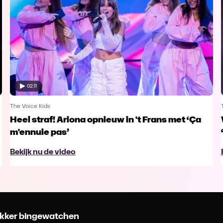
02:11
The Voice Kids
Heel straf! Ariona opnieuw in 't Frans met ‘Ça
m'ennuie pas’
Bekijk nu de video
 lekker bingewatchen