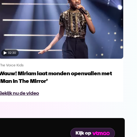
02:30
The Voice Kids
The V
Wauw! Miriam laat monden openvallen met
Yes
‘Man In The Mirror’
fin
Bekijk nu de video
Bek
Kijk op