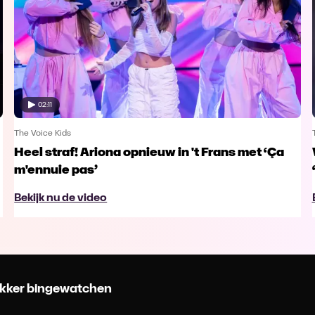
02:11
The Voice Kids
Heel straf! Ariona opnieuw in 't Frans met ‘Ça
m'ennuie pas’
Bekijk nu de video
 lekker bingewatchen