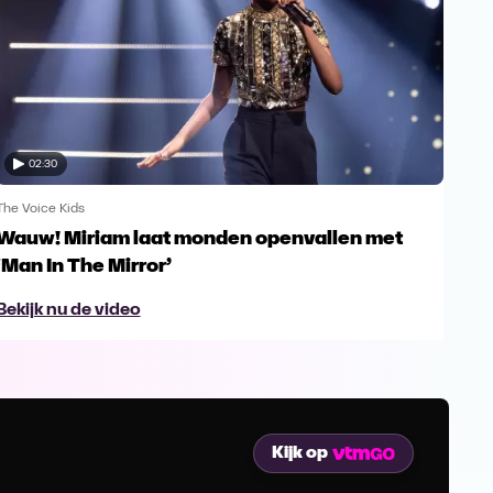
02:30
The Voice Kids
The V
Wauw! Miriam laat monden openvallen met
Yes
‘Man In The Mirror’
fin
Bekijk nu de video
Bek
Kijk op