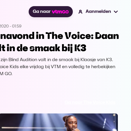
Ga naar
Aanmelden
.2020
-
01:59
navond in The Voice: Daan
lt in de smaak bij K3
zijn Blind Audition valt in de smaak bij Klaasje van K3.
oice Kids elke vrijdag bij VTM en volledig te herbekijken
TM GO.
Ga naar The Voice Kids