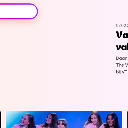
Oeps, browser niet ondersteund
07.02
Voor je onze programma's gaat ontdekken,
Va
best je browser updaten of hieronder één
van de ondersteunde browsers
va
downloaden.
Daan 
Google Chrome
Download
The V
bij V
Firefox
Download
Safari
Download
Microsoft Edge
Download
Opera
Download