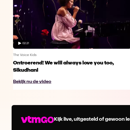
02:21
The Voice Kids
Ontroerend! We will always love you too,
Sikudhani
Bekijk nu de video
Kijk live, uitgesteld of gewoon