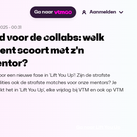
Ga naar
Aanmelden
2025
-
00:31
jd voor de collabs: welk
lent scoort met z'n
ntor?
oor een nieuwe fase in 'Lift You Up'! Zijn de strafste
udities ook de strafste matches voor onze mentors? Je
t het in 'Lift You Up', elke vrijdag bij VTM en ook op VTM
Ga naar Lift You Up