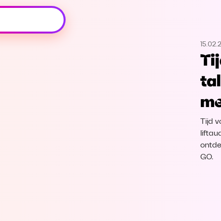
Oeps, browser niet ondersteund
15.02.
Voor je onze programma's gaat ontdekken,
Ti
best je browser updaten of hieronder één
van de ondersteunde browsers
ta
downloaden.
me
Google Chrome
Download
Tijd v
Firefox
Download
lifta
ontdek
GO.
Safari
Download
Microsoft Edge
Download
Opera
Download