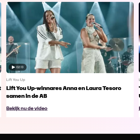
02:13
Lift You Up
t
Lift You Up-winnares Anna en Laura Tesoro
samen in de AB
Bekijk nu de video