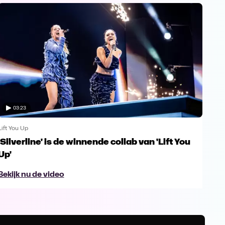
03:23
Lift You Up
Lift 
'Silverline' is de winnende collab van 'Lift You
Ann
Up'
van
Bekijk nu de video
Bek