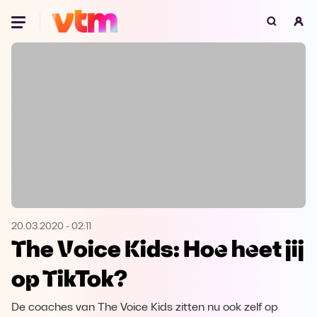
Oeps, browser niet ondersteund
Voor je onze programma's gaat ontdekken,
best je browser updaten of hieronder één
van de ondersteunde browsers
downloaden.
Google Chrome
Download
Firefox
Download
Safari
Download
20.03.2020
-
02:11
The Voice Kids: Hoe heet jij
Microsoft Edge
Download
op TikTok?
Opera
Download
De coaches van The Voice Kids zitten nu ook zelf op