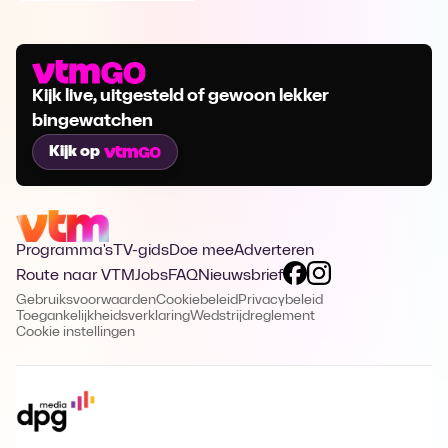
Kijk live, uitgesteld of gewoon lekker
bingewatchen
Kijk op
Programma's
TV-gids
Doe mee
Adverteren
Route naar VTM
Jobs
FAQ
Nieuwsbrief
Gebruiksvoorwaarden
Cookiebeleid
Privacybeleid
Toegankelijkheidsverklaring
Wedstrijdreglement
Cookie instellingen