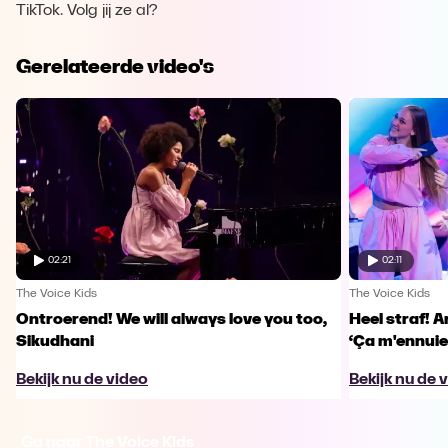
TikTok. Volg jij ze al?
Gerelateerde video's
02:21
02:11
The Voice Kids
The Voice Kids
Ontroerend! We will always love you too,
Heel straf! A
Sikudhani
‘Ça m'ennuie
Bekijk nu de video
Bekijk nu de 
Ga naar The Voice Kids