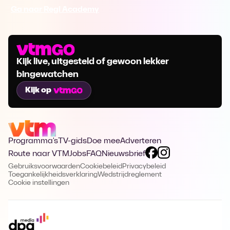
Ga naar Regi Academy
Kijk live, uitgesteld of gewoon lekker
bingewatchen
Kijk op
Programma's
TV-gids
Doe mee
Adverteren
Route naar VTM
Jobs
FAQ
Nieuwsbrief
Gebruiksvoorwaarden
Cookiebeleid
Privacybeleid
Toegankelijkheidsverklaring
Wedstrijdreglement
Cookie instellingen