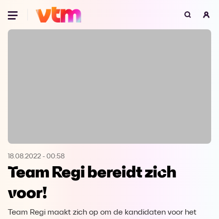
Oeps, browser niet ondersteund
Voor je onze programma's gaat ontdekken,
best je browser updaten of hieronder één
van de ondersteunde browsers
downloaden.
Google Chrome
Download
Firefox
Download
Safari
Download
18.08.2022
-
00:58
Team Regi bereidt zich
Microsoft Edge
Download
voor!
Opera
Download
Team Regi maakt zich op om de kandidaten voor het