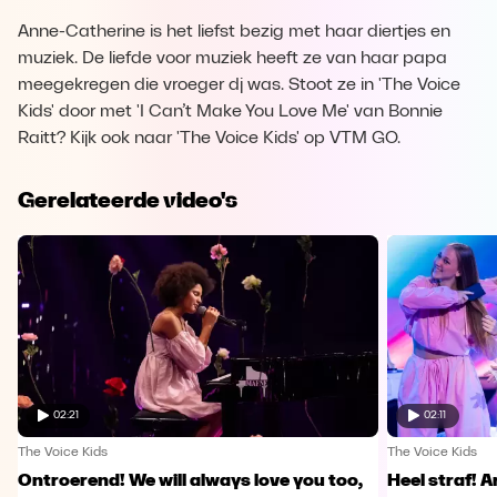
Anne-Catherine is het liefst bezig met haar diertjes en
muziek. De liefde voor muziek heeft ze van haar papa
meegekregen die vroeger dj was. Stoot ze in 'The Voice
Kids' door met 'I Can’t Make You Love Me' van Bonnie
Raitt? Kijk ook naar 'The Voice Kids' op VTM GO.
Gerelateerde video's
02:21
02:11
The Voice Kids
The Voice Kids
Ontroerend! We will always love you too,
Heel straf! A