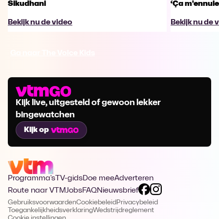
Sikudhani
‘Ça m'ennuie
Bekijk nu de video
Bekijk nu de 
Ga naar The Voice Kids
Kijk live, uitgesteld of gewoon lekker
bingewatchen
Kijk op
Programma's
TV-gids
Doe mee
Adverteren
Route naar VTM
Jobs
FAQ
Nieuwsbrief
Gebruiksvoorwaarden
Cookiebeleid
Privacybeleid
Toegankelijkheidsverklaring
Wedstrijdreglement
Cookie instellingen