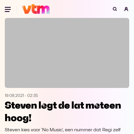
Oeps, browser niet ondersteund
Voor je onze programma's gaat ontdekken,
best je browser updaten of hieronder één
van de ondersteunde browsers
downloaden.
Google Chrome
Download
Firefox
Download
Safari
Download
19.08.2021
-
02:35
Steven legt de lat meteen
Microsoft Edge
Download
hoog!
Opera
Download
Steven kies voor 'No Music', een nummer dat Regi zelf