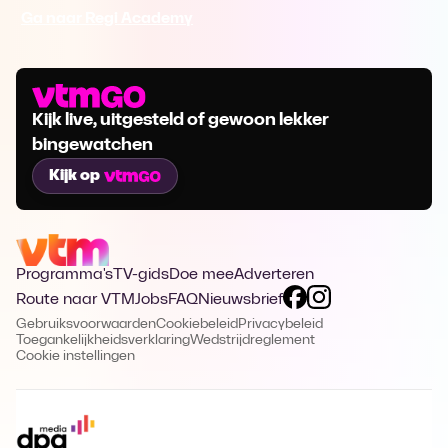
Ga naar Regi Academy
Kijk live, uitgesteld of gewoon lekker
bingewatchen
Kijk op
Programma's
TV-gids
Doe mee
Adverteren
Route naar VTM
Jobs
FAQ
Nieuwsbrief
Gebruiksvoorwaarden
Cookiebeleid
Privacybeleid
Toegankelijkheidsverklaring
Wedstrijdreglement
Cookie instellingen