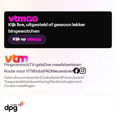
Kijk live, uitgesteld of gewoon lekker
bingewatchen
Kijk op
Programma's
TV-gids
Doe mee
Adverteren
Route naar VTM
Jobs
FAQ
Nieuwsbrief
Gebruiksvoorwaarden
Cookiebeleid
Privacybeleid
Toegankelijkheidsverklaring
Wedstrijdreglement
Cookie instellingen