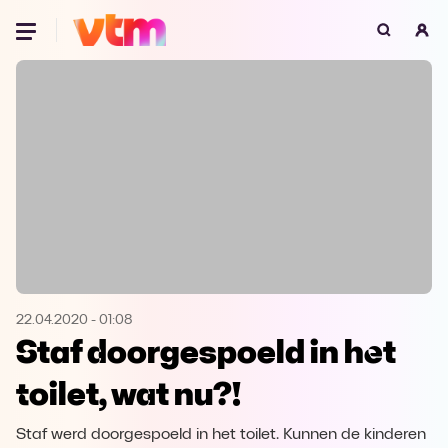
Oeps, browser niet ondersteund
Voor je onze programma's gaat ontdekken,
best je browser updaten of hieronder één
van de ondersteunde browsers
downloaden.
Google Chrome
Download
Firefox
Download
Safari
Download
22.04.2020
-
01:08
Staf doorgespoeld in het
Microsoft Edge
Download
toilet, wat nu?!
Opera
Download
Staf werd doorgespoeld in het toilet. Kunnen de kinderen