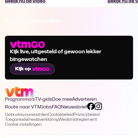
Bekijk nu de video
Bekijk nu de 
Ga naar The Voice Kids
Kijk live, uitgesteld of gewoon lekker
bingewatchen
Kijk op
Programma's
TV-gids
Doe mee
Adverteren
Route naar VTM
Jobs
FAQ
Nieuwsbrief
Gebruiksvoorwaarden
Cookiebeleid
Privacybeleid
Toegankelijkheidsverklaring
Wedstrijdreglement
Cookie instellingen