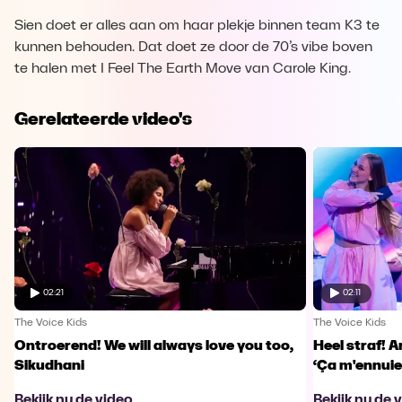
Sien doet er alles aan om haar plekje binnen team K3 te
kunnen behouden. Dat doet ze door de 70’s vibe boven
te halen met I Feel The Earth Move van Carole King.
Gerelateerde video's
02:21
02:11
The Voice Kids
The Voice Kids
Ontroerend! We will always love you too,
Heel straf! A
Sikudhani
‘Ça m'ennuie
Bekijk nu de video
Bekijk nu de 