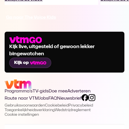
Ga naar The Voice Kids
Kijk live, uitgesteld of gewoon lekker
bingewatchen
Kijk op
Programma's
TV-gids
Doe mee
Adverteren
Route naar VTM
Jobs
FAQ
Nieuwsbrief
Gebruiksvoorwaarden
Cookiebeleid
Privacybeleid
Toegankelijkheidsverklaring
Wedstrijdreglement
Cookie instellingen