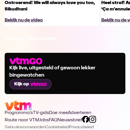
Ontroerend! We will always love you too,
Heel straf! A
Sikudhani
‘Ça m'ennuie
Bekijk nu de video
Bekijk nu de 
Ga naar The Voice Kids
Kijk live, uitgesteld of gewoon lekker
bingewatchen
Kijk op
Programma's
TV-gids
Doe mee
Adverteren
Route naar VTM
Jobs
FAQ
Nieuwsbrief
Gebruiksvoorwaarden
Cookiebeleid
Privacybeleid