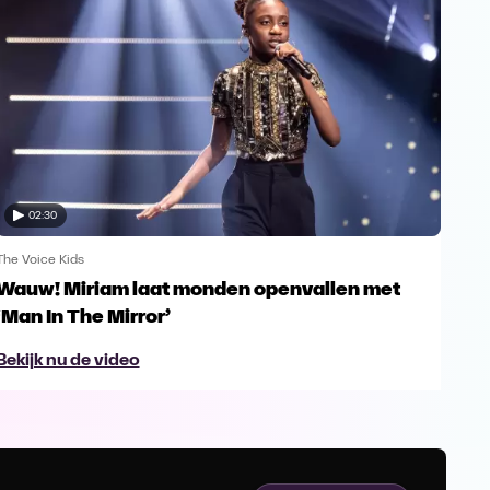
02:30
The Voice Kids
The V
Wauw! Miriam laat monden openvallen met
Yes
‘Man In The Mirror’
fin
Bekijk nu de video
Bek