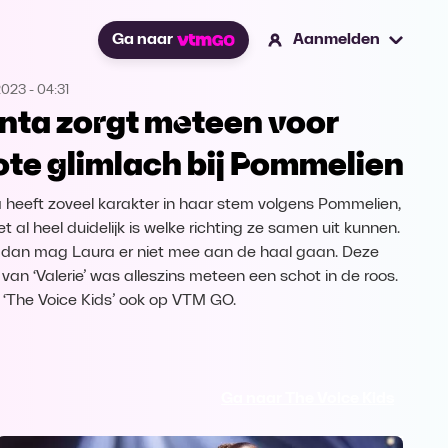
Ga naar
Aanmelden
2023
-
04:31
nta zorgt meteen voor
ote glimlach bij Pommelien
 heeft zoveel karakter in haar stem volgens Pommelien,
t al heel duidelijk is welke richting ze samen uit kunnen.
dan mag Laura er niet mee aan de haal gaan. Deze
 van ‘Valerie’ was alleszins meteen een schot in de roos.
k ‘The Voice Kids’ ook op VTM GO.
Ga naar The Voice Kids