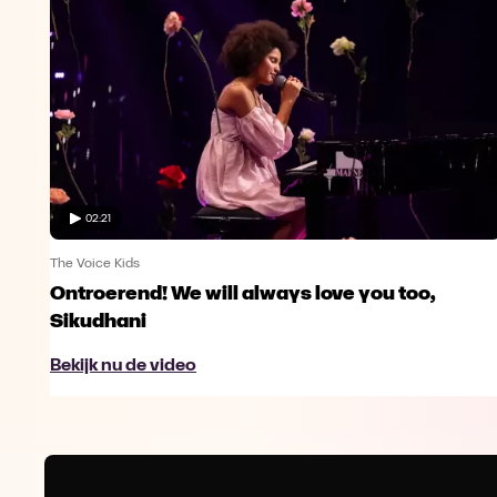
02:21
The Voice Kids
Ontroerend! We will always love you too,
Sikudhani
Bekijk nu de video