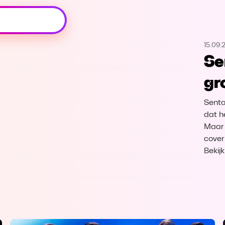
Oeps, browser niet ondersteund
15.09.
Voor je onze programma's gaat ontdekken,
Se
best je browser updaten of hieronder één
van de ondersteunde browsers
gr
downloaden.
Senta
Google Chrome
Download
dat he
Maar 
Firefox
Download
cover
Bekij
Safari
Download
Microsoft Edge
Download
Opera
Download