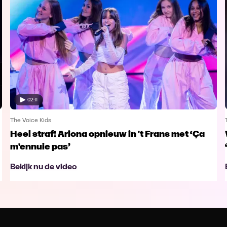
02:11
The Voice Kids
Heel straf! Ariona opnieuw in 't Frans met ‘Ça
m'ennuie pas’
Bekijk nu de video