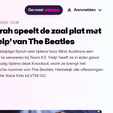
Ga naar
Aanmelden
.2020
-
01:38
rah speelt de zaal plat met
elp’ van The Beatles
elzijdige Sarah wist tijdens haar Blind Auditions een
 te veroveren bij Team K3. ‘Help’ heeft ze in ieder geval
nodig tijdens deze Knockout, want ze brengt het
sche nummer van The Beatles. Herbekijk alle afleveringen
he Voice Kids bij VTM GO.
Ga naar The Voice Kids