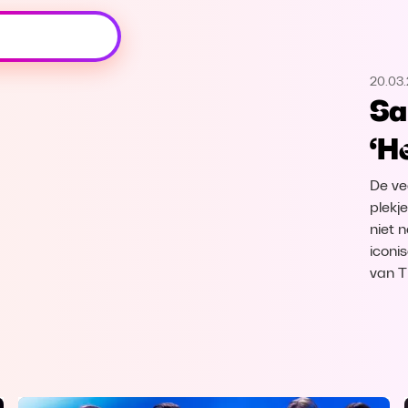
Oeps, browser niet ondersteund
20.03
Voor je onze programma's gaat ontdekken,
Sa
best je browser updaten of hieronder één
van de ondersteunde browsers
‘H
downloaden.
De ve
Google Chrome
Download
plekje
niet 
Firefox
Download
iconi
van T
Safari
Download
Microsoft Edge
Download
Opera
Download