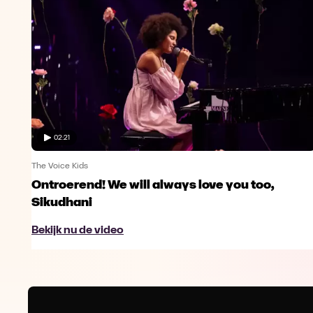
02:21
The Voice Kids
Ontroerend! We will always love you too,
Sikudhani
Bekijk nu de video