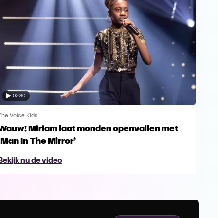
02:30
The Voice Kids
The V
Wauw! Miriam laat monden openvallen met
Yes
‘Man In The Mirror’
fin
Bekijk nu de video
Bek