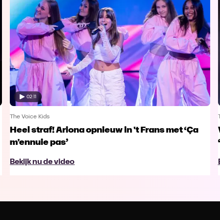
02:11
The Voice Kids
Heel straf! Ariona opnieuw in 't Frans met ‘Ça
m'ennuie pas’
Bekijk nu de video