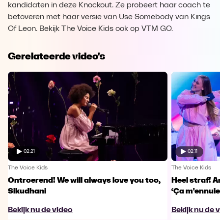
kandidaten in deze Knockout. Ze probeert haar coach te
betoveren met haar versie van Use Somebody van Kings
Of Leon. Bekijk The Voice Kids ook op VTM GO.
Gerelateerde video's
02:21
02:11
The Voice Kids
The Voice Kids
Ontroerend! We will always love you too,
Heel straf! A
Sikudhani
‘Ça m'ennuie
Bekijk nu de video
Bekijk nu de 