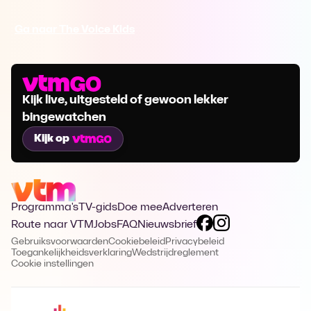
Ga naar The Voice Kids
Kijk live, uitgesteld of gewoon lekker
bingewatchen
Kijk op
Programma's
TV-gids
Doe mee
Adverteren
Route naar VTM
Jobs
FAQ
Nieuwsbrief
Gebruiksvoorwaarden
Cookiebeleid
Privacybeleid
Toegankelijkheidsverklaring
Wedstrijdreglement
Cookie instellingen