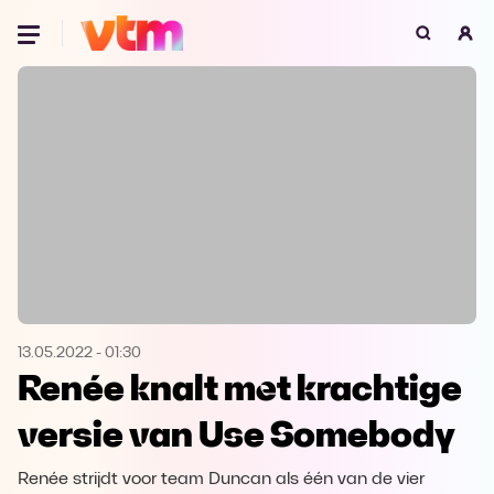
Oeps, browser niet ondersteund
Voor je onze programma's gaat ontdekken,
best je browser updaten of hieronder één
van de ondersteunde browsers
downloaden.
Google Chrome
Download
Firefox
Download
Safari
Download
13.05.2022
-
01:30
Renée knalt met krachtige
Microsoft Edge
Download
versie van Use Somebody
Opera
Download
Renée strijdt voor team Duncan als één van de vier