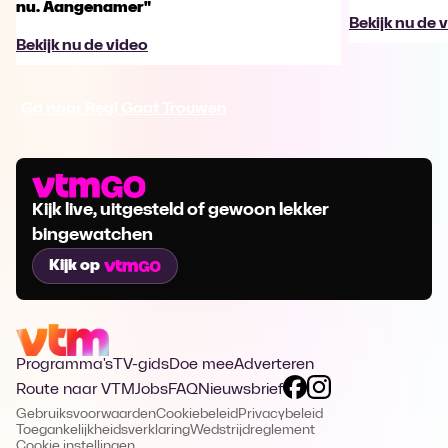
nu. Aangenamer"
Bekijk nu de 
Bekijk nu de video
Ga naar Regi Gaat Trouwen
Kijk live, uitgesteld of gewoon lekker
bingewatchen
Kijk op
Programma's
TV-gids
Doe mee
Adverteren
Route naar VTM
Jobs
FAQ
Nieuwsbrief
Gebruiksvoorwaarden
Cookiebeleid
Privacybeleid
Toegankelijkheidsverklaring
Wedstrijdreglement
Cookie instellingen