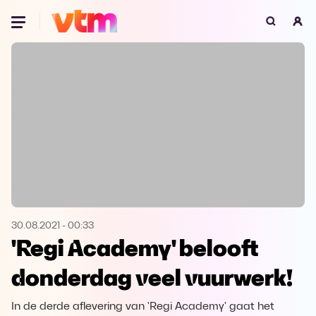
Oeps, browser niet ondersteund
Voor je onze programma's gaat ontdekken,
best je browser updaten of hieronder één
van de ondersteunde browsers
downloaden.
Google Chrome
Download
Firefox
Download
Safari
Download
30.08.2021
-
00:33
'Regi Academy' belooft
Microsoft Edge
Download
donderdag veel vuurwerk!
Opera
Download
In de derde aflevering van 'Regi Academy' gaat het