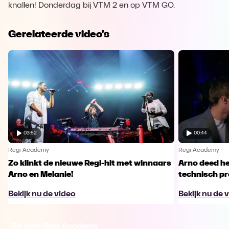
knallen! Donderdag bij VTM 2 en op VTM GO.
Gerelateerde video's
03:52
00:44
Regi Academy
Regi Academy
Zo klinkt de nieuwe Regi-hit met winnaars
Arno deed he
Arno en Melanie!
technisch p
Bekijk nu de video
Bekijk nu de 
Ga naar Regi Academy