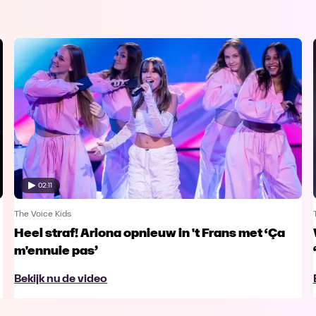
02:11
The Voice Kids
Heel straf! Ariona opnieuw in 't Frans met ‘Ça
m'ennuie pas’
Bekijk nu de video