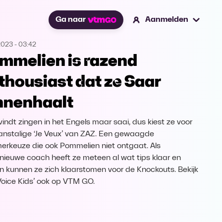
Ga naar
Aanmelden
2023
-
03:42
mmelien is razend
thousiast dat ze Saar
nnenhaalt
vindt zingen in het Engels maar saai, dus kiest ze voor
ranstalige ‘Je Veux’ van ZAZ. Een gewaagde
rkeuze die ook Pommelien niet ontgaat. Als
nieuwe coach heeft ze meteen al wat tips klaar en
 kunnen ze zich klaarstomen voor de Knockouts. Bekijk
Voice Kids’ ook op VTM GO.