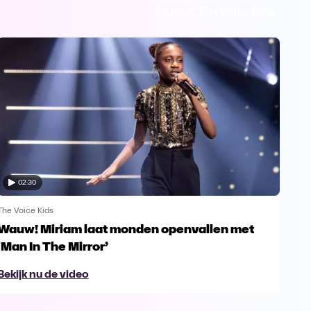
Ga naar The Voice Kids
02:30
The Voice Kids
The V
Wauw! Miriam laat monden openvallen met
Yes
‘Man In The Mirror’
fin
Bekijk nu de video
Bek