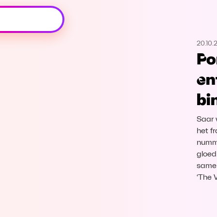
Oeps, browser niet ondersteund
20.10.
Voor je onze programma's gaat ontdekken,
Po
best je browser updaten of hieronder één
van de ondersteunde browsers
en
downloaden.
bi
Google Chrome
Download
Saar 
Firefox
Download
het f
numme
gloed
Safari
Download
samen
‘The 
Microsoft Edge
Download
Opera
Download