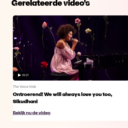
Gerelateerde video's
02:21
The Voice Kids
Ontroerend! We will always love you too,
Sikudhani
Bekijk nu de video