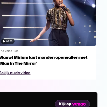
02:30
The Voice Kids
The V
Wauw! Miriam laat monden openvallen met
Yes
‘Man In The Mirror’
fin
Bekijk nu de video
Bek
Kijk op