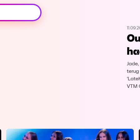
Oeps, browser niet ondersteund
11.09.
Voor je onze programma's gaat ontdekken,
Ou
best je browser updaten of hieronder één
van de ondersteunde browsers
ha
downloaden.
Jade,
Google Chrome
Download
terug
‘Latel
Firefox
Download
VTM 
Safari
Download
Microsoft Edge
Download
Opera
Download