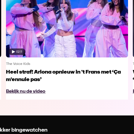
02:11
The Voice Kids
Heel straf! Ariona opnieuw in 't Frans met ‘Ça
m'ennuie pas’
Bekijk nu de video
 lekker bingewatchen