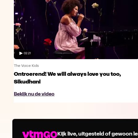
02:21
The Voice Kids
Ontroerend! We will always love you too,
Sikudhani
Bekijk nu de video
Kijk live, uitgesteld of gewoon