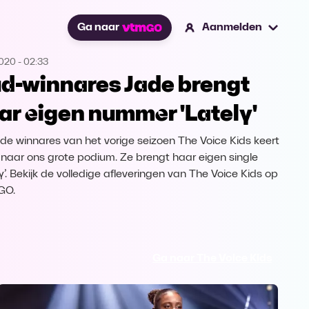
Ga naar
Aanmelden
2020
-
02:33
d-winnares Jade brengt
ar eigen nummer 'Lately'
 de winnares van het vorige seizoen The Voice Kids keert
 naar ons grote podium. Ze brengt haar eigen single
y’. Bekijk de volledige afleveringen van The Voice Kids op
GO.
Ga naar The Voice Kids