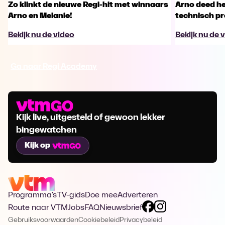
Zo klinkt de nieuwe Regi-hit met winnaars
Arno deed he
Arno en Melanie!
technisch p
Bekijk nu de video
Bekijk nu de 
Ga naar Regi Academy
Kijk live, uitgesteld of gewoon lekker
bingewatchen
Kijk op
Programma's
TV-gids
Doe mee
Adverteren
Route naar VTM
Jobs
FAQ
Nieuwsbrief
Gebruiksvoorwaarden
Cookiebeleid
Privacybeleid